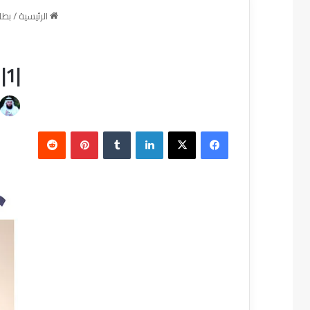
الرئيسية
/
بطا
|1| ١٠٠ معلومة مهمة في الأرض المباركة |1-25|
فيسبوك
‫X
لينكدإن
‏Tumblr
بينتيريست
‏Reddit