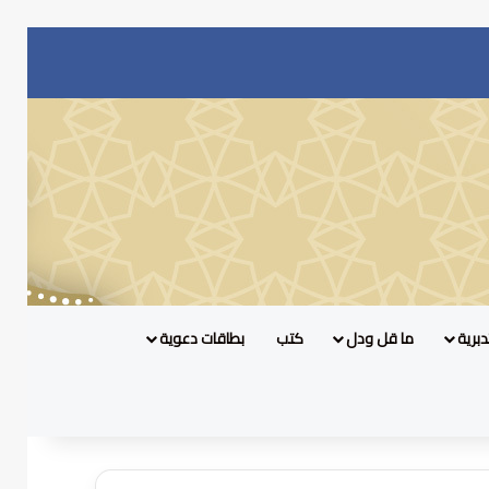
برية
ما قل ودل
كتب
بطاقات دعوية