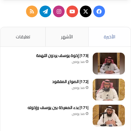
‫X
فيسبوك
‫YouTube
انستقرام
تيلقرام
ملخص
الموقع
RSS
الأخيرة
الأشهر
تعليقات
|173| إخوة يوسف يردون التهمة
منذ يومين
|172| الصواع المفقود
منذ يومين
|171| بدء المعركة بين يوسف وإخوته
منذ يومين