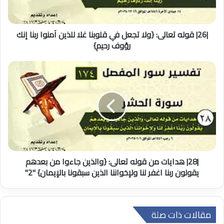
قلوبنا
غلا
للذين
آمنوا
|26| قوله تعالى: {ولا تجعل في قلوبنا غلا للذين آمنوا ربنا إنك
ربنا
رؤوف رحيم}
إنك
رؤوف
|28|
رحيم}
هدايات
من
قوله
تعالى:
{والذين
جاءوا
من
بعدهم
يقولون
|28| هدايات من قوله تعالى: {والذين جاءوا من بعدهم
ربنا
يقولون ربنا اغفر لنا ولإخواننا الذين سبقونا بالإيمان} "2"
اغفر
لنا
ولإخواننا
الذين
مقالات ذات صلة
سبقونا