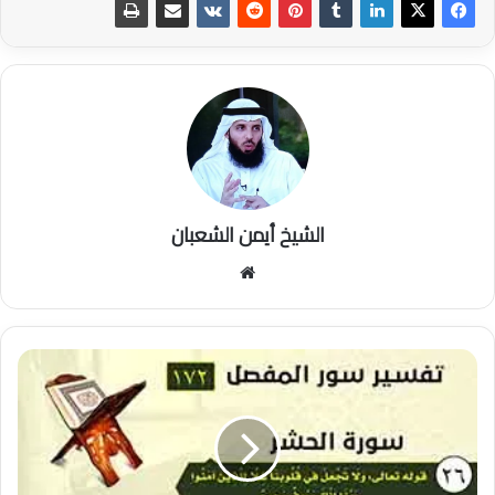
الشيخ أيمن الشعبان
موقع
الويب
|26|
قوله
تعالى:
{ولا
تجعل
في