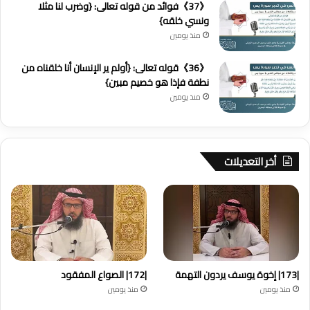
《37》فوائد من قوله تعالى: {وضرب لنا مثلا
ونسي خلقه}
منذ يومين
《36》قوله تعالى: {أولم ير الإنسان أنا خلقناه من
نطفة فإذا هو خصيم مبين}
منذ يومين
أخر التعديلات
|173| إخوة يوسف يردون التهمة
|172| الصواع المفقود
منذ يومين
منذ يومين