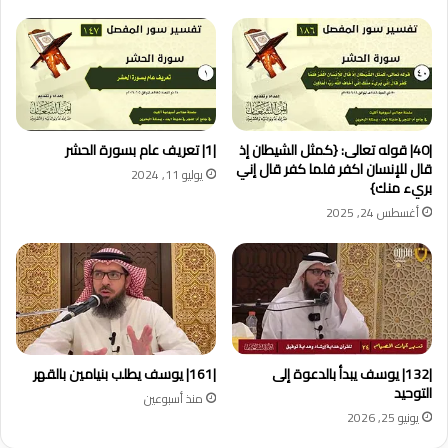
بالإيمان}
"2"
|40| قوله تعالى: {كمثل الشيطان إذ
|1| تعريف عام بسورة الحشر
قال للإنسان اكفر فلما كفر قال إني
يوليو 11, 2024
بريء منك}
أغسطس 24, 2025
|132| يوسف يبدأ بالدعوة إلى
|161| يوسف يطلب بنيامين بالقهر
التوحيد
منذ أسبوعين
يونيو 25, 2026