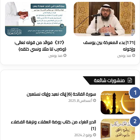
|171| بدء المعركة بين يوسف
《37》فوائد من قوله تعالى:
وإخوته
{وضرب لنا مثلا ونسي خلقه}
منذ يومين
منذ يومين
منشورات شائعة
سورة الفاتحة |6| إياك نعبد وإياك نستعين
أغسطس 8, 2025
الدرر الغراء من كتاب روضة العقلاء ونزهة الفضلاء
(1)
يوليو 2, 2024