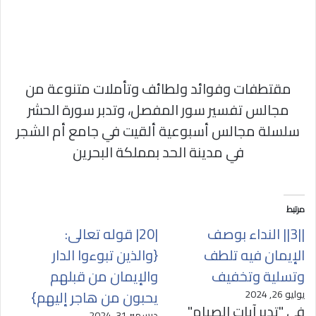
مقتطفات وفوائد ولطائف وتأملات متنوعة من
مجالس تفسير سور المفصل، وتدبر سورة الحشر
سلسلة مجالس أسبوعية ألقيت في جامع أم الشجر
في مدينة الحد بمملكة البحرين
مرتبط
||3|| النداء بوصف
|20| قوله تعالى:
الإيمان فيه تلطف
{والذين تبوءوا الدار
وتسلية وتخفيف
والإيمان من قبلهم
يحبون من هاجر إليهم}
يوليو 26, 2024
في "تدبر آيات الصيام"
ديسمبر 31, 2024