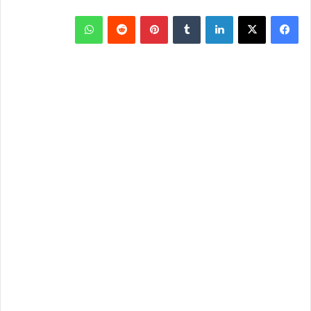
فيسبوك
‫X
لينكدإن
بينتيريست
واتساب