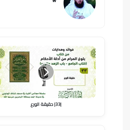
موقع
الويب
|33|
حقيقة
الورع
|33| حقيقة الورع