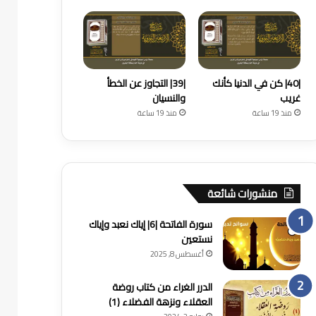
|40| كن في الدنيا كأنك
|39| التجاوز عن الخطأ
غريب
والنسيان
منذ 19 ساعة
منذ 19 ساعة
منشورات شائعة
سورة الفاتحة |6| إياك نعبد وإياك
نستعين
أغسطس 8, 2025
الدرر الغراء من كتاب روضة
العقلاء ونزهة الفضلاء (1)