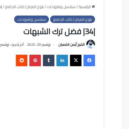
الرئيسية
/
سلاسل وشروحات
/
بلوغ المرام | كتاب الجامع
/
|34| فضل ترك الشبهات
بلوغ المرام | كتاب الجامع
سلاسل وشروحات
|34| فضل ترك الشبهات
الشيخ أيمن الشعبان
نوفمبر 29, 2025
آخر تحديث: نوفمبر 29, 2025
فيسبوك
‫X
لينكدإن
بينتيريست