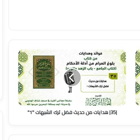
|35|
هدايات
من
حديث
فضل
ترك
الشبهات
"1"
|35| هدايات من حديث فضل ترك الشبهات "1"