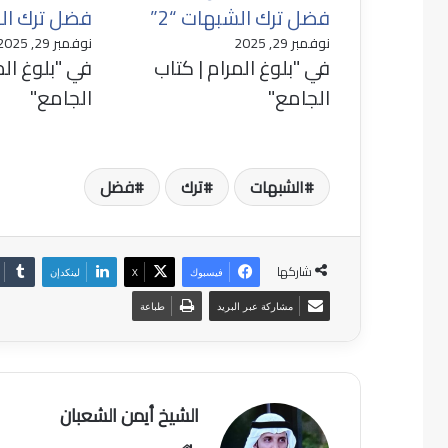
فضل ترك الشبهات “2”
فضل ترك الش
نوفمبر 29, 2025
نوفمبر 29, 2025
في "بلوغ المرام | كتاب
في "بلوغ الم
الجامع"
الجامع"
الشبهات
ترك
فضل
شاركها
فيسبوك
‫X
لينكدإن
مشاركة عبر البريد
طباعة
الشيخ أيمن الشعبان