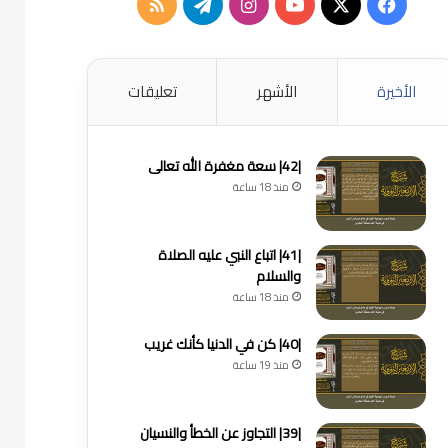
‫X
فيسبوك
‫YouTube
انستقرام
تيلقرام
ملخص
الموقع
RSS
الأخيرة
الأشهر
تعليقات
|42| سعة مغفرة الله تعالى
منذ 18 ساعة
|41| اتباع النبي عليه الصلاة
والسلام
منذ 18 ساعة
|40| كن في الدنيا كأنك غريب
منذ 19 ساعة
|39| التجاوز عن الخطأ والنسيان