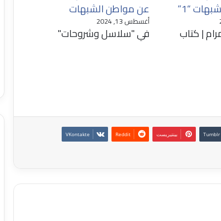
بهات “1”
عن مواطن الشبهات
أغسطس 13, 2024
رام | كتاب
في "سلاسل وشروحات"
بينتيريست