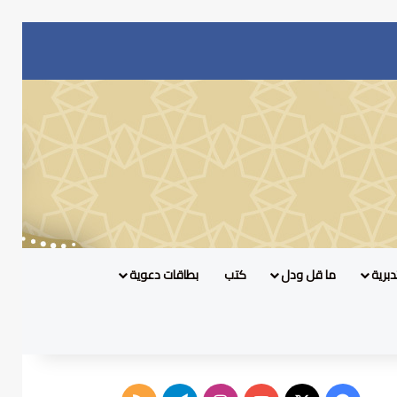
برية
ما قل ودل
كتب
بطاقات دعوية