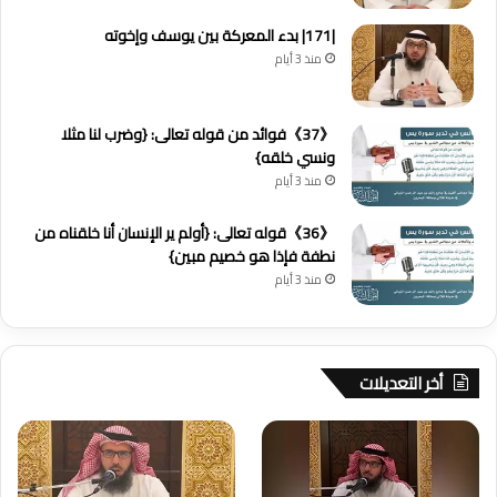
|171| بدء المعركة بين يوسف وإخوته
منذ 3 أيام
《37》فوائد من قوله تعالى: {وضرب لنا مثلا
ونسي خلقه}
منذ 3 أيام
《36》قوله تعالى: {أولم ير الإنسان أنا خلقناه من
نطفة فإذا هو خصيم مبين}
منذ 3 أيام
أخر التعديلات