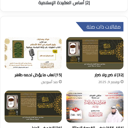
|2| أساس العقيدة الإسلامية
مقالات ذات صلة
|32| لا ضرر ولا ضرار
|15| لعاب ما يؤكل لحمه طاهر
نوفمبر 9, 2025
منذ أسبوعين