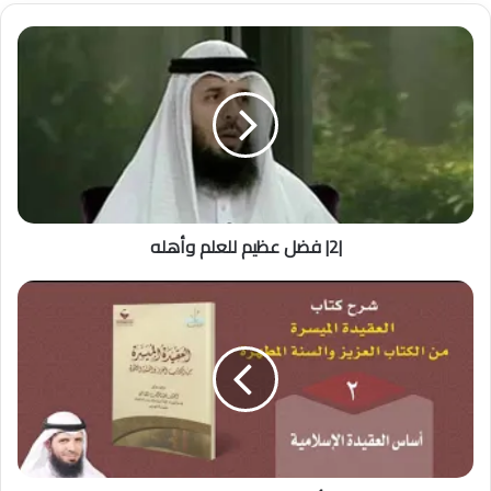
|2|
فضل
عظيم
للعلم
وأهله
|2| فضل عظيم للعلم وأهله
|2|
أساس
العقيدة
الإسلامية