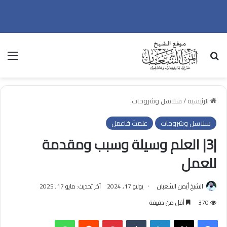
بحث عن
الق
الرئيسية
/
سلاسل وشروحات
سلاسل وشروحات
علمتَ فاعمل
|3| العلم وسيلة وسبب ومقدمة
للعمل
الشيخ أيمن الشعبان
يوليو 17, 2024
آخر تحديث: مايو 17, 2025
370
أقل من دقيقة
فيسبوك
‫X
لينكدإن
بينتيريست
واتساب