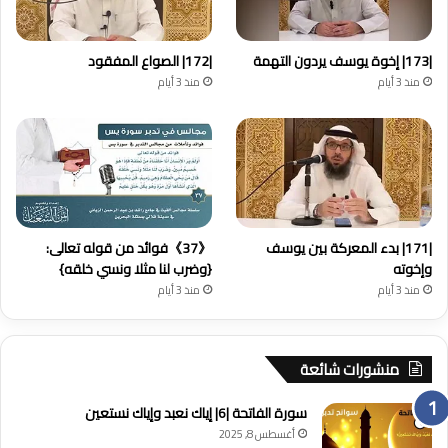
|173| إخوة يوسف يردون التهمة
|172| الصواع المفقود
منذ 3 أيام
منذ 3 أيام
|171| بدء المعركة بين يوسف
《37》فوائد من قوله تعالى:
وإخوته
{وضرب لنا مثلا ونسي خلقه}
منذ 3 أيام
منذ 3 أيام
منشورات شائعة
سورة الفاتحة |6| إياك نعبد وإياك نستعين
أغسطس 8, 2025