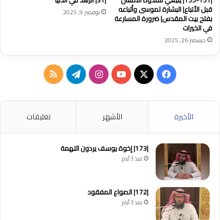
|31| الزهد في الدنيا
|155-151| ينبغي للقدوة الامتثال
قبل الأتباع| البشارة لموسى وأتباعه
نوفمبر 9, 2025
بفتح بيت المقدس| ضرورة المسارعة
في الخيرات
ديسمبر 26, 2025
‫X
فيسبوك
‫YouTube
انستقرام
تيلقرام
ملخص
الموقع
RSS
الأخيرة
الأشهر
تعليقات
|173| إخوة يوسف يردون التهمة
منذ 3 أيام
|172| الصواع المفقود
منذ 3 أيام